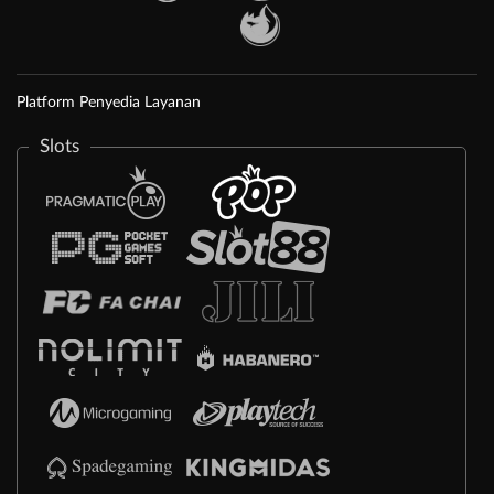
Platform Penyedia Layanan
Slots