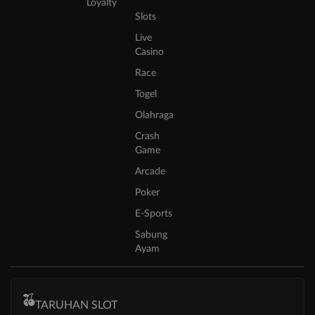
Loyalty
Slots
Live
Casino
Race
Togel
Olahraga
Crash
Game
Arcade
Poker
E-Sports
Sabung
Ayam
TARUHAN SLOT