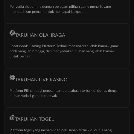
Penyedia slot online dengan beragam pilihan game menarik yang
memudahkan pemain untuk mencapai jackpot
TARUHAN OLAHRAGA
Sportsbook Gaming Platform Terbaik menawarkan lebih banyak game,
odds yang lebih tinggi, dan menyediakan pilihan yang lebih banyak
untuk pemain.
TARUHAN LIVE KASINO
Platform Pilihan bagi perusahaan-perusahaan terbaik di dunia, dengan
pilihan variasi game terbanyak
TARUHAN TOGEL
Platform togel yang menarik dari perusahan terbaik di dunia yang