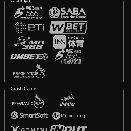
Olahraga
Crash Game