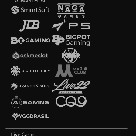
Live Casino