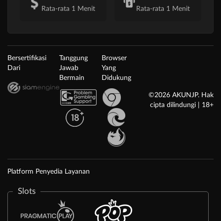
Rata-rata 1 Menit
Rata-rata 1 Menit
Bersertifikasi
Tanggung
Browser
Dari
Jawab
Yang
Bermain
Didukung
©2026 AKUNJP. Hak
cipta dilindungi | 18+
Platform Penyedia Layanan
Slots