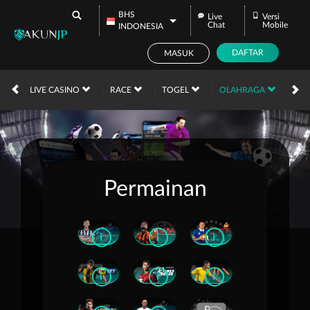
BHS
Live
Versi
Chat
Mobile
INDONESIA
DAFTAR
MASUK
S
LIVE CASINO
RACE
TOGEL
OLAHRAGA
CR
Permainan
i
i
i
i
i
i