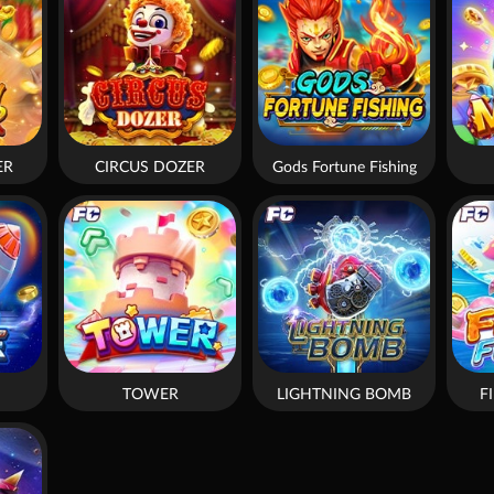
ER
CIRCUS DOZER
Gods Fortune Fishing
TOWER
LIGHTNING BOMB
F