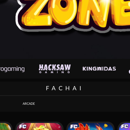
FACHAI
ARCADE