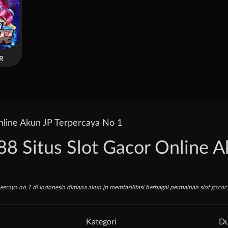
R
nline Akun JP Terpercaya No 1
88 Situs Slot Gacor Online 
rpercaya no 1 di Indonesia dimana akun jp memfasilitasi berbagai permainan slot ga
Kategori
D