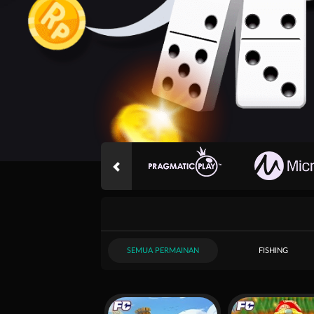
SEMUA PERMAINAN
FISHING