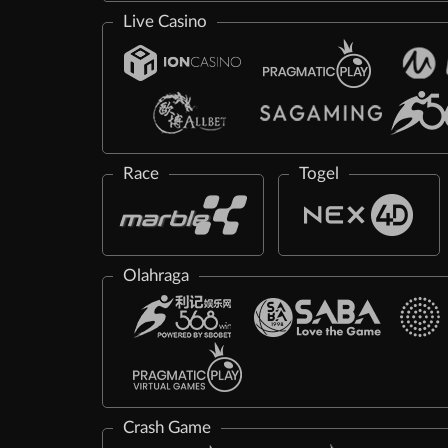
Live Casino
Race
Togel
Olahraga
Crash Game