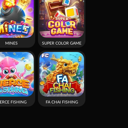
MINES
SUPER COLOR GAME
IERCE FISHING
FA CHAI FISHING