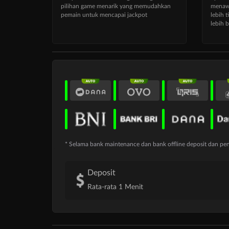
pilihan game menarik yang memudahkan
menawa
pemain untuk mencapai jackpot
lebih 
lebih 
* Selama bank maintenance dan bank offline deposit dan pen
Deposit
Rata-rata 1 Menit