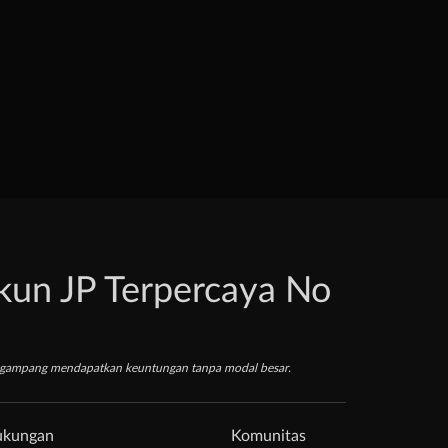
Akun JP Terpercaya No
cor gampang mendapatkan keuntungan tanpa modal besar.
ukungan
Komunitas